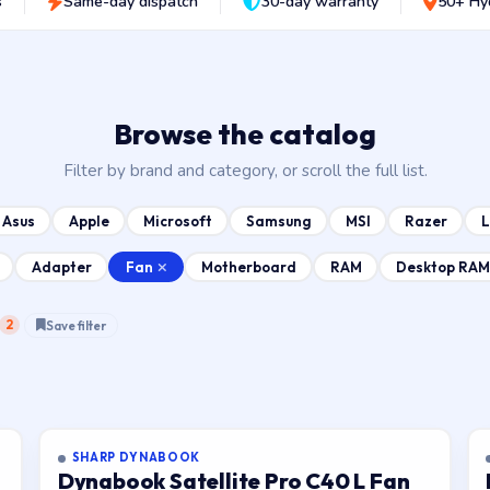
s
Same-day dispatch
30-day warranty
50+ Hy
Browse the catalog
Filter by brand and category, or scroll the full list.
Asus
Apple
Microsoft
Samsung
MSI
Razer
Fan
Adapter
Motherboard
RAM
Desktop RAM
2
Save filter
SHARP DYNABOOK
Dynabook Satellite Pro C40 L Fan