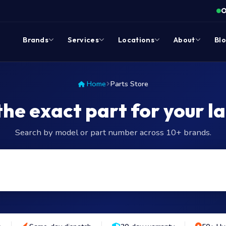
O
Brands
Services
Locations
About
Bl
Home
Parts Store
the exact part for your l
Search by model or part number across 10+ brands.