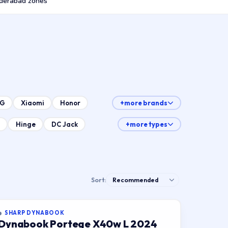
derabad zones
LG
Xiaomi
Honor
+more brands
Hinge
DC Jack
+more types
Sort:
SHARP DYNABOOK
Dynabook Portege X40w L 2024