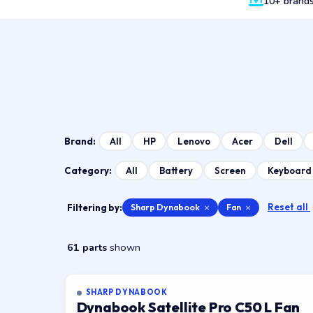
10+ brand
All
HP
Lenovo
Acer
Dell
Brand:
All
Battery
Screen
Keyboard
Category:
Reset all
Filtering by:
Sharp Dynabook
×
Fan
×
61 parts
shown
SHARP DYNABOOK
Dynabook Satellite Pro C50 L Fan