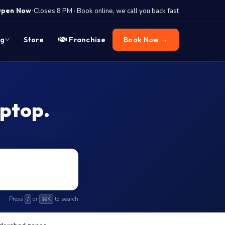
·
pen Now
Closes 8 PM · Book online, we call you back fast
og
Store
Franchise
Book Now →
aptop.
Press
or
to search
/
⌘K