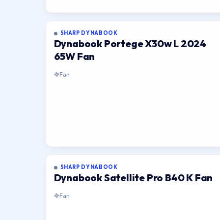
SHARP DYNABOOK
Dynabook Portege X30w L 2024
65W Fan
Fan
SHARP DYNABOOK
Dynabook Satellite Pro B40 K Fan
Fan